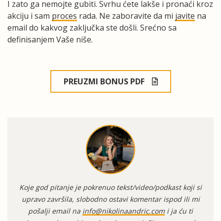
I zato ga nemojte gubiti. Svrhu ćete lakše i pronaći kroz
akciju i sam
proces
rada. Ne zaboravite da mi
javite
na
email do kakvog zaključka ste došli. Srećno sa
definisanjem Vaše niše.
PREUZMI BONUS PDF
Koje god pitanje je pokrenuo tekst/video/podkast koji si
upravo završila, slobodno ostavi komentar ispod ili mi
pošalji email na
info@nikolinaandric.com
i ja ću ti