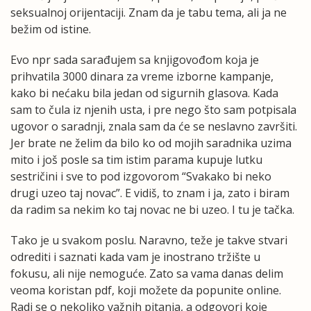
seksualnoj orijentaciji. Znam da je tabu tema, ali ja ne
bežim od istine.
Evo npr sada sarađujem sa knjigovođom koja je
prihvatila 3000 dinara za vreme izborne kampanje,
kako bi nećaku bila jedan od sigurnih glasova. Kada
sam to čula iz njenih usta, i pre nego što sam potpisala
ugovor o saradnji, znala sam da će se neslavno završiti.
Jer brate ne želim da bilo ko od mojih saradnika uzima
mito i još posle sa tim istim parama kupuje lutku
sestričini i sve to pod izgovorom “Svakako bi neko
drugi uzeo taj novac”. E vidiš, to znam i ja, zato i biram
da radim sa nekim ko taj novac ne bi uzeo. I tu je tačka.
Tako je u svakom poslu. Naravno, teže je takve stvari
odrediti i saznati kada vam je inostrano tržište u
fokusu, ali nije nemoguće. Zato sa vama danas delim
veoma koristan pdf, koji možete da popunite online.
Radi se o nekoliko važnih pitanja, a odgovori koje