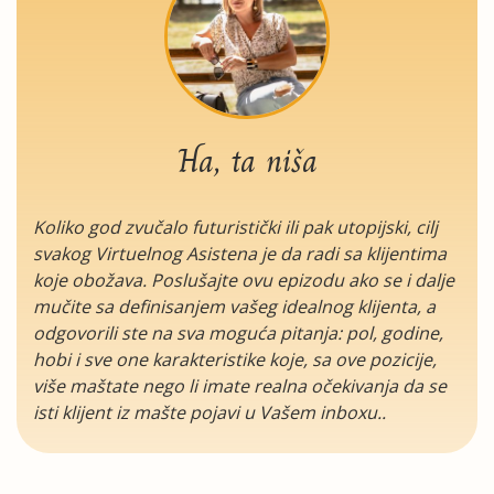
Ha, ta niša
Koliko god zvučalo futuristički ili pak utopijski, cilj
svakog Virtuelnog Asistena je da radi sa klijentima
koje obožava. Poslušajte ovu epizodu ako se i dalje
mučite sa definisanjem vašeg idealnog klijenta, a
odgovorili ste na sva moguća pitanja: pol, godine,
hobi i sve one karakteristike koje, sa ove pozicije,
više maštate nego li imate realna očekivanja da se
isti klijent iz mašte pojavi u Vašem inboxu..