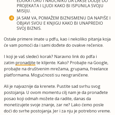
EDUKATORU I NAUČNIKU DA LAKŠE DODJE DO
PROJEKATA I LJUDI KAKO BI ISPUNILA SVOJU
MISIJU.
JA SAM VA, POMAŽEM BIZNISMENU DA NAPIŠE I
OBJAVI SVOU E KNJIGU KAKO BI UNAPREDIO
SVOJ BIZNIS.
Ostale primere imate u pdfu, kao i nekoliko pitanja koja
će vam pomoći da i sami dođete do ovakve rečenice.
I koji je vaš sledeći korak? Naravno link do pdfa i
zatim
pronadjite
te klijente. Kako? Probajte na Google,
probajte na društvenim mrežama, grupama, freelance
platformama. Mogućnosti su neograničene.
Ali je najvaznije da krenete. Pustite sad svrhu svog
postojanja. U ovom momentu cilj nam je da pronađete
posao koji odmah možete da radite, danas da
monetizujete svoje znanje, zar ne? Lako ćemo posle
doći do svrhe postojanja. Jer i za nju je potrebno vreme.