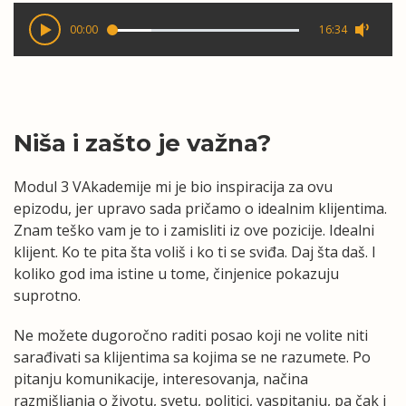
00:00
16:34
Niša i zašto je važna?
Modul 3 VAkademije mi je bio inspiracija za ovu
epizodu, jer upravo sada pričamo o idealnim klijentima.
Znam teško vam je to i zamisliti iz ove pozicije. Idealni
klijent. Ko te pita šta voliš i ko ti se sviđa. Daj šta daš. I
koliko god ima istine u tome, činjenice pokazuju
suprotno.
Ne možete dugoročno raditi posao koji ne volite niti
sarađivati sa klijentima sa kojima se ne razumete. Po
pitanju komunikacije, interesovanja, načina
razmišljanja o životu, svetu, politici, vaspitanju, pa čak i