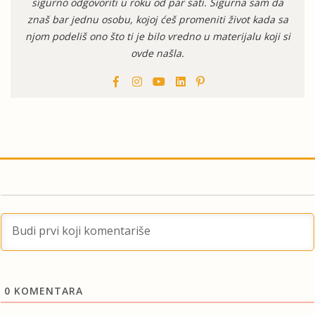
sigurno odgovoriti u roku od par sati. Sigurna sam da
znaš bar jednu osobu, kojoj ćeš promeniti život kada sa
njom podeliš ono što ti je bilo vredno u materijalu koji si
ovde našla.
0
KOMENTARA