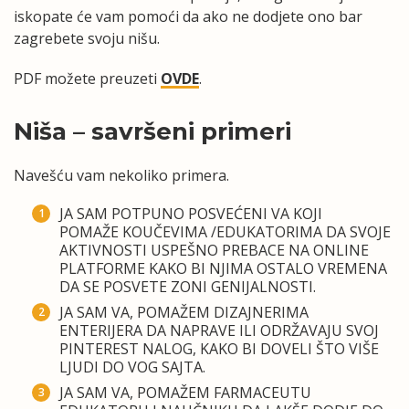
iskopate će vam pomoći da ako ne dodjete ono bar
zagrebete svoju nišu.
PDF možete preuzeti
OVDE
.
Niša – savršeni primeri
Navešću vam nekoliko primera.
JA SAM POTPUNO POSVEĆENI VA KOJI
POMAŽE KOUČEVIMA /EDUKATORIMA DA SVOJE
AKTIVNOSTI USPEŠNO PREBACE NA ONLINE
PLATFORME KAKO BI NJIMA OSTALO VREMENA
DA SE POSVETE ZONI GENIJALNOSTI.
JA SAM VA, POMAŽEM DIZAJNERIMA
ENTERIJERA DA NAPRAVE ILI ODRŽAVAJU SVOJ
PINTEREST NALOG, KAKO BI DOVELI ŠTO VIŠE
LJUDI DO VOG SAJTA.
JA SAM VA, POMAŽEM FARMACEUTU