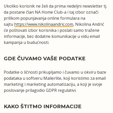
Ukoliko korisnik ne želi da prima nedeljni newsletter tj.
da postane član NA Home Club-a i taj izbor označi
prilikom popunjavanja online formulara na
sajtu
https://www.nikolinaandric.com
, Nikolina Andrić
će poštovati izbor korisnika i poslati samo tražene
informacije, bez dodatne komunikacije u vidu email
kampanja u budućnosti.
GDE ČUVAMO VAŠE PODATKE
Podatke o ličnosti prikupljamo i čuvamo u okviru baze
podataka u softveru Mailerlite, koji koristimo za email
marketing i marketing automatizaciju, a koji je svoje
poslovanje prilagodio GDPR regulativi.
KAKO ŠTITMO INFORMACIJE