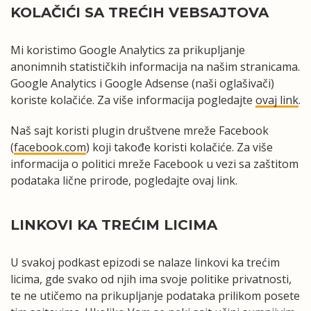
KOLAČIĆI SA TREĆIH VEBSAJTOVA
Mi koristimo Google Analytics za prikupljanje
anonimnih statističkih informacija na našim stranicama.
Google Analytics i Google Adsense (naši oglašivači)
koriste kolačiće. Za više informacija pogledajte
ovaj link
.
Naš sajt koristi plugin društvene mreže Facebook
(
facebook.com
) koji takođe koristi kolačiće. Za više
informacija o politici mreže Facebook u vezi sa zaštitom
podataka lične prirode, pogledajte ovaj link.
LINKOVI KA TREĆIM LICIMA
U svakoj podkast epizodi se nalaze linkovi ka trećim
licima, gde svako od njih ima svoje politike privatnosti,
te ne utičemo na prikupljanje podataka prilikom posete