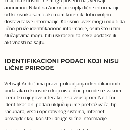
znači da korisnici ne mogu posetiti naš vebsajt
anonimno. Nikolina Andrić prikuplja lične informacije
od korisnika samo ako nam korisnik dobrovoljno
dostavi takve informacije. Korisnici uvek mogu odbiti da
lično pruže identifikacione informacije, osim što u tim
slučajevima mogu biti uskraćeni za neke podatke ili
aktivnosti na sajtu.
IDENTIFIKACIONI PODACI KOJI NISU
LIČNE PRIRODE
Vebsajt Andrić ima pravo prikupljanja identifikacionih
podataka o korisniku koji nisu lične prirode u svakom
trenutku njegove interakcije sa vebsajtom. Ne-lični
identifikacioni podaci uključuju ime pretraživača, tip
računara, vrstu operativnog sistema, Internet
provajder koji koriste i druge slične informacije.