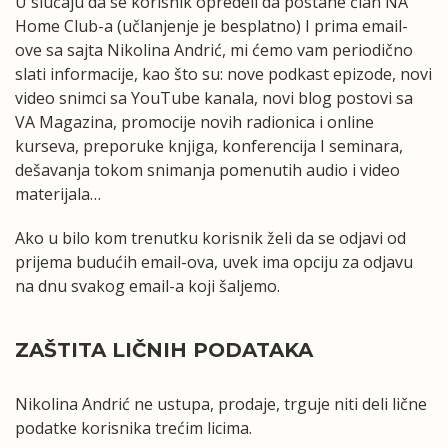
U slučaju da se korisnik opredeli da postane član NA
Home Club-a (učlanjenje je besplatno) I prima email-
ove sa sajta Nikolina Andrić, mi ćemo vam periodično
slati informacije, kao što su: nove podkast epizode, novi
video snimci sa YouTube kanala, novi blog postovi sa
VA Magazina, promocije novih radionica i online
kurseva, preporuke knjiga, konferencija I seminara,
dešavanja tokom snimanja pomenutih audio i video
materijala…
Ako u bilo kom trenutku korisnik želi da se odjavi od
prijema budućih email-ova, uvek ima opciju za odjavu
na dnu svakog email-a koji šaljemo.
ZAŠTITA LIČNIH PODATAKA
Nikolina Andrić ne ustupa, prodaje, trguje niti deli lične
podatke korisnika trećim licima.