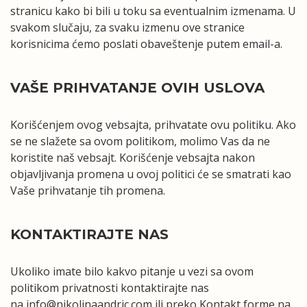
stranicu kako bi bili u toku sa eventualnim izmenama. U
svakom slučaju, za svaku izmenu ove stranice
korisnicima ćemo poslati obaveštenje putem email-a.
VAŠE PRIHVATANJE OVIH USLOVA
Korišćenjem ovog vebsajta, prihvatate ovu politiku. Ako
se ne slažete sa ovom politikom, molimo Vas da ne
koristite naš vebsajt. Korišćenje vebsajta nakon
objavljivanja promena u ovoj politici će se smatrati kao
Vaše prihvatanje tih promena.
KONTAKTIRAJTE NAS
Ukoliko imate bilo kakvo pitanje u vezi sa ovom
politikom privatnosti kontaktirajte nas
na
info@nikolinaandric.com
ili preko
Kontakt
forme na