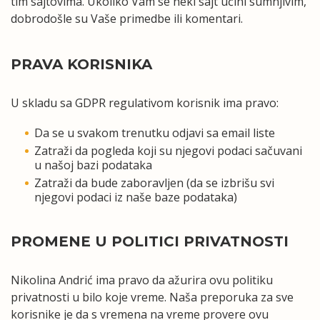
tim sajtovima. Ukoliko Vam se neki sajt učini sumnjivim,
dobrodošle su Vaše primedbe ili komentari.
PRAVA KORISNIKA
U skladu sa GDPR regulativom korisnik ima pravo:
Da se u svakom trenutku odjavi sa email liste
Zatraži da pogleda koji su njegovi podaci sačuvani
u našoj bazi podataka
Zatraži da bude zaboravljen (da se izbrišu svi
njegovi podaci iz naše baze podataka)
PROMENE U POLITICI PRIVATNOSTI
Nikolina Andrić ima pravo da ažurira ovu politiku
privatnosti u bilo koje vreme. Naša preporuka za sve
korisnike je da s vremena na vreme provere ovu