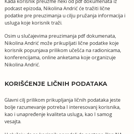
Kada korisnik preuzme neki od pdf dokumenata iz
podcast epizoda, Nikolina Andrić će tražiti lične
podatke pre preuzimanja u cilju pružanja informacija i
usluga koje korisnik traži.
Osim u slučajevima preuzimanja pdf dokumenata,
Nikolina Andrić može prikupljati lične podatke koje
korisnik popunjava prilikom učešća na radionicama,
konferencijama, online anketama koje organizuje
Nikolina Andrić.
KORIŠĆENJE LIČNIH PODATAKA
Glavni cilj prilikom prikupljanja ličnih podataka jeste
bolje razumevanje potreba I interesovanj korisnika,
kao i unapređenje kvaliteta usluga, kao I samog
vesajta.