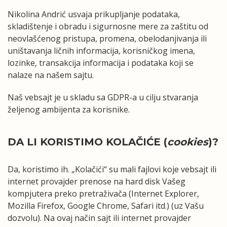
Nikolina Andrić usvaja prikupljanje podataka,
skladištenje i obradu i sigurnosne mere za zaštitu od
neovlašćenog pristupa, promena, obelodanjivanja ili
uništavanja ličnih informacija, korisničkog imena,
lozinke, transakcija informacija i podataka koji se
nalaze na našem sajtu.
Naš vebsajt je u skladu sa GDPR-a u cilju stvaranja
željenog ambijenta za korisnike.
DA LI KORISTIMO KOLAČIĆE (
cookies
)?
Da, koristimo ih. „Kolačići“ su mali fajlovi koje vebsajt ili
internet provajder prenose na hard disk Vašeg
kompjutera preko pretraživača (Internet Explorer,
Mozilla Firefox, Google Chrome, Safari itd.) (uz Vašu
dozvolu). Na ovaj način sajt ili internet provajder