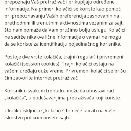
prepoznaju Vaš pretraživač i prikupljaju određene
informacije. Na primer, kolačići se koriste kao pomoć
pri prepoznavanju Vaših preferencija zasnovanih na
prethodnim ili trenutnim aktivnostima vezanim za sajt,
što nam pomaže da Vam pružimo bolju uslugu. Kolačići
ne sadrže nikakve lične informacije o vama i ne mogu
da se koriste za identifikaciju pojedinačnog korisnika.
Postoje dve vrste kolačića, trajni (regular) i privremeni
kolačići (session cookies). Trajni kolačići ostaju na
vašem uređaju duže vreme. Privremeni kolačići se brišu
čim zatvorite internet pretraživač.
Korisnik u svakom trenutku može da obustavi rad
„kolačića”, u podešavanjima pretraživača koji koriste.
Ukoliko isključite „kolačiće” to neće uticati na Vaše
iskustvo prilikom posete sajtu.