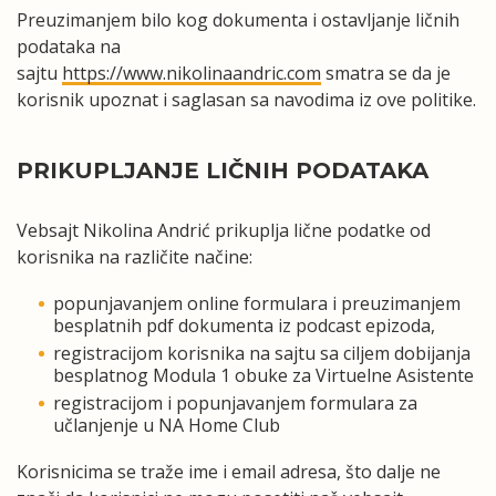
Preuzimanjem bilo kog dokumenta i ostavljanje ličnih
podataka na
sajtu
https://www.nikolinaandric.com
smatra se da je
korisnik upoznat i saglasan sa navodima iz ove politike.
PRIKUPLJANJE LIČNIH PODATAKA
Vebsajt Nikolina Andrić prikuplja lične podatke od
korisnika na različite načine:
popunjavanjem online formulara i preuzimanjem
besplatnih pdf dokumenta iz podcast epizoda,
registracijom korisnika na sajtu sa ciljem dobijanja
besplatnog Modula 1 obuke za Virtuelne Asistente
registracijom i popunjavanjem formulara za
učlanjenje u NA Home Club
Korisnicima se traže ime i email adresa, što dalje ne