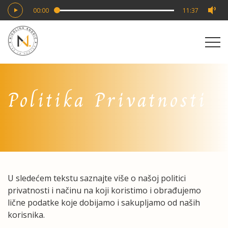
Skip
00:00
11:37
to
content
Politika Privatnosti
U sledećem tekstu saznajte više o našoj politici
privatnosti i načinu na koji koristimo i obrađujemo
lične podatke koje dobijamo i sakupljamo od naših
korisnika.