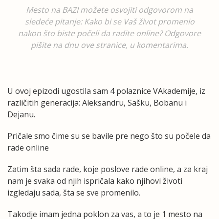
Mesto na BAZI možete osvojiti odgovorom na
sledeće pitanje: Kako bi se Vaš život promenio
nakon što biste počeli da radite online? Odgovore
pišite na dnu ove stranice, u komentarima.
U ovoj epizodi ugostila sam 4 polaznice VAkademije, iz
različitih generacija: Aleksandru, Sašku, Bobanu i
Dejanu.
Pričale smo čime su se bavile pre nego što su počele da
rade online
Zatim šta sada rade, koje poslove rade online, a za kraj
nam je svaka od njih ispričala kako njihovi životi
izgledaju sada, šta se sve promenilo.
Takodje imam jedna poklon za vas, a to je 1 mesto na