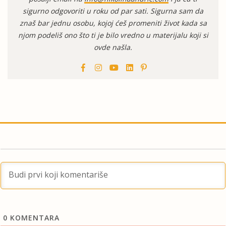
sigurno odgovoriti u roku od par sati. Sigurna sam da
znaš bar jednu osobu, kojoj ćeš promeniti život kada sa
njom podeliš ono što ti je bilo vredno u materijalu koji si
ovde našla.
0
KOMENTARA