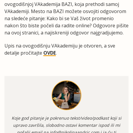
ovogodišnjoj VAkademija BAZI, koja prethodi samoj
VAkademiji. Mesto na BAZI možete osvojiti odgovorom
na sledeće pitanje: Kako bi se Vaš život promenio
nakon što biste počeli da radite online? Odgovore pišite
na ovoj stranici, a najiskreniji odgovor najgradjujemo.
Upis na ovogodišnju VAkademiju je otvoren, a sve
detalje pročitajte
OVDE
.
Koje god pitanje je pokrenuo tekst/video/podkast koji si
upravo završila, slobodno ostavi komentar ispod ili mi
pošalji email na
info@nikolinaandric.com
i ja ću ti