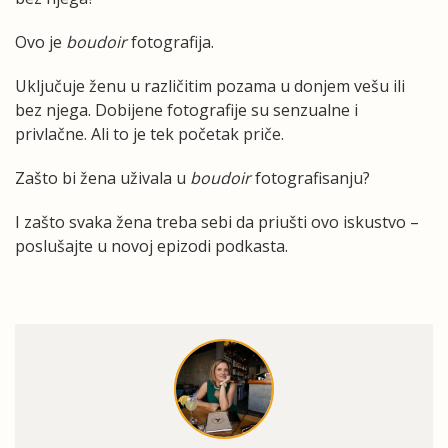
Ovo je
boudoir
fotografija.
Uključuje ženu u različitim pozama u donjem vešu ili
bez njega. Dobijene fotografije su senzualne i
privlačne. Ali to je tek početak priče.
Zašto bi žena uživala u
boudoir
fotografisanju?
I zašto svaka žena treba sebi da priušti ovo iskustvo –
poslušajte u novoj epizodi podkasta.