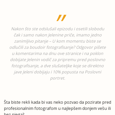
Nakon što ste odslušali epizodu i osetili slobodu
čak i samo nakon Jelenine priče, imamo jedno
zanimljivo pitanje – U kom momentu biste se
odlučili za boudoir fotografisanje? Odgovor pišete
u komentarima na dnu ove stranice i na poklon
dobijate Jelenin vodič za pripremu pred poslovno
fotografisanje, a dve slušateljke koje se direktno
jave Jeleni dobijaju i 10% popusta na Poslovni
portret.
Šta biste rekli kada bi vas neko pozvao da pozirate pred
profesionalnim fotografom u najlepšem donjem vešu ili
bez njega?