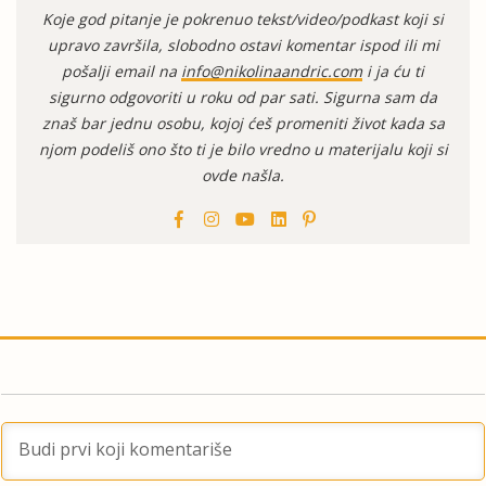
Koje god pitanje je pokrenuo tekst/video/podkast koji si
upravo završila, slobodno ostavi komentar ispod ili mi
pošalji email na
info@nikolinaandric.com
i ja ću ti
sigurno odgovoriti u roku od par sati. Sigurna sam da
znaš bar jednu osobu, kojoj ćeš promeniti život kada sa
njom podeliš ono što ti je bilo vredno u materijalu koji si
ovde našla.