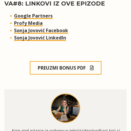
VA#8: LINKOVI IZ OVE EPIZODE
Google Partners
Profy Media
Sonja Jovović Facebook
Sonja Jovović LinkedIn
PREUZMI BONUS PDF
Koje god pitanje je pokrenuo tekst/video/podkast koji si