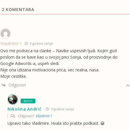
2
KOMENTARA
Vladimir I
9 godine ranije
Ovo me podseca na clanke – Navike uspesnih ljudi. Kojim god
poslom da se bave kao u svojoj prici Sonja, od proizvodnje do
Google Adwords-a, uspeh sledi.
Nije ona izlizana motivaciona prica, vec realna, nasa.
Moje cestitke.
Odgovori
Admin
Nikolina Andrić
9 godine ranije
Odgovori
Vladimir I
Upravo tako Vladimire. Hvala sto pratite podkast. 😀