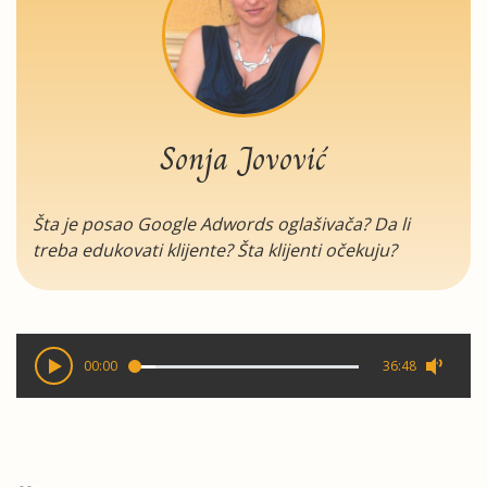
Sonja Jovović
Šta je posao Google Adwords oglašivača? Da li
treba edukovati klijente? Šta klijenti očekuju?
00:00
36:48