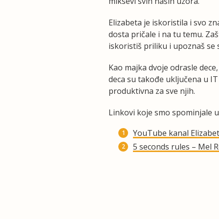
miksevi svih naših uzora.
Elizabeta je iskoristila i sv
dosta pričale i na tu temu. Za
iskoristiš priliku i upoznaš se
Kao majka dvoje odrasle dece,
deca su takođe uključena u I
produktivna za sve njih.
Linkovi koje smo spominjale u
YouTube kanal Elizabe
5 seconds rules – Mel 