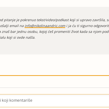
od pitanje je pokrenuo tekst/video/podkast koji si upravo završila,
pošalji email na
info@nikolinaandric.com
i ja ću ti sigurno odgovorit
 znaš bar jednu osobu, kojoj ćeš promeniti život kada sa njom podel
alu koji si ovde našla.