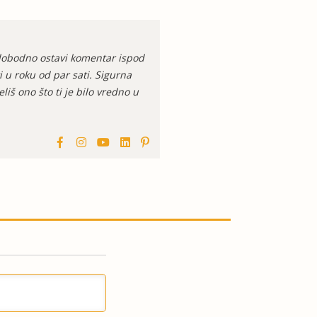
 slobodno ostavi komentar ispod
i u roku od par sati. Sigurna
iš ono što ti je bilo vredno u