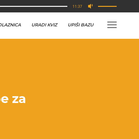
11:37
OLAZNICA
URADI KVIZ
UPIŠI BAZU
e za