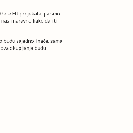
adžere EU projekata, pa smo
nas i naravno kako da i ti
vo budu zajedno. Inače, sama
 ova okupljanja budu