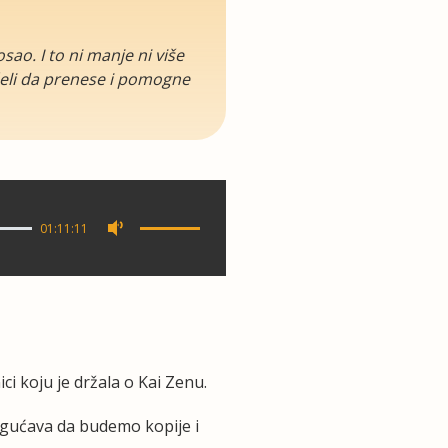
ao. I to ni manje ni više
 želi da prenese i pomogne
01:11:11
ci koju je držala o Kai Zenu.
ogućava da budemo kopije i