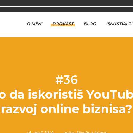
O MENI
PODKAST
BLOG
ISKUSTVA P
#36
o da iskoristiš YouTub
razvoj online biznisa?
16. april 2019.
autor:
Nikolina Andrić