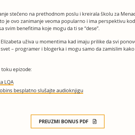
o znanje stečeno na prethodnom poslu i kreirala školu za Men
što je ovo zanimanje veoma popularno i ima perspektivu kod 
 sa svim benefitima koje mogu da ti se “dese”.
 Elizabeta uživa u momentima kad imaju prilike da svi pono
T svet – programer i blogerka i mogu samo da zamislim kako
 toku epizode:
ta LQA
Robins besplatno slušajte audioknjigu
PREUZMI BONUS PDF