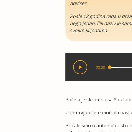
Adviser.
Posle 12 godina rada u držav
nego jedan, čiji naziv je sa
svojim klijentima.
00:00
Počela je skromno sa YouTub
U intervjuu ćete moći da naslu
Pričale smo o autentičnosti 