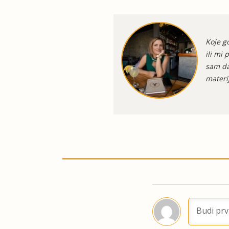
Koje g
ili mi 
sam da
materij