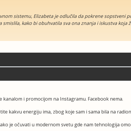
nom sistemu, Elizabeta je odlučila da pokrene sopstveni pos
ma smislila, kako bi obuhvatila sva ona znanja i iskustva koja
e kanalom i promocijom na Instagramu. Facebook nema.
tite kakvu energiju ima, zbog koje sam i sama bila na radioni
i kako je očuvati u modernom svetu gde nam tehnologija om