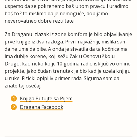
uspemo da se pokrenemo baš u tom pravcu i uradimo
baš to što mislimo da je nemoguće, dobijamo
neverovatneo dobre rezultate.
Za Draganu izlazak iz zone komfora je bilo objavljivanje
prve knjige iz dva razloga. Prvi i najvažniji, mislila sam
da ne ume da piše. A onda je shvatila da ta kočnicaima
ima dublje korene, koji sežu čak u Osnovu školu.
Drugo, kao neko ko je 10 godina radio isključivo online
projekte, jako čudan trenutak je bio kad je uzela knjigu
u ruke. Fizički opipljiv primer rada. Sigurna sam da
znate taj osećaj.
Knjiga Putujte sa Pijem
Dragana Facebook