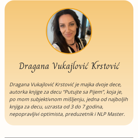
Dragana Vukajlović Krstović
Dragana Vukajlović Krstović je majka dvoje dece,
autorka knjige za decu “Putujte sa Pijem”, koja je,
po mom subjektivnom mišljenju, jedna od najboljih
knjiga za decu, uzrasta od 3 do 7 godina,
nepopravljivi optimista, preduzetnik i NLP Master.