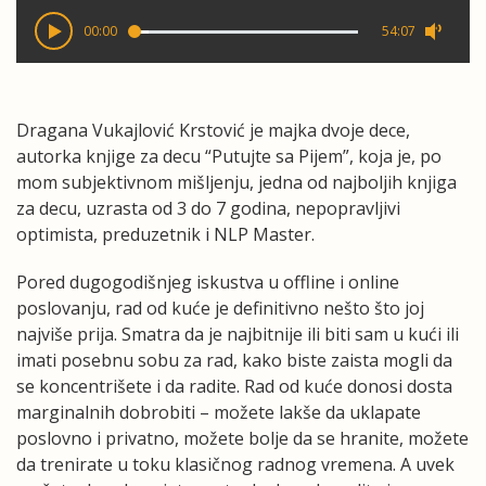
00:00
54:07
Dragana Vukajlović Krstović je majka dvoje dece,
autorka knjige za decu “Putujte sa Pijem”, koja je, po
mom subjektivnom mišljenju, jedna od najboljih knjiga
za decu, uzrasta od 3 do 7 godina, nepopravljivi
optimista, preduzetnik i NLP Master.
Pored dugogodišnjeg iskustva u offline i online
poslovanju, rad od kuće je definitivno nešto što joj
najviše prija. Smatra da je najbitnije ili biti sam u kući ili
imati posebnu sobu za rad, kako biste zaista mogli da
se koncentrišete i da radite. Rad od kuće donosi dosta
marginalnih dobrobiti – možete lakše da uklapate
poslovno i privatno, možete bolje da se hranite, možete
da trenirate u toku klasičnog radnog vremena. A uvek