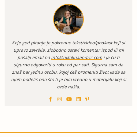
Koje god pitanje je pokrenuo tekst/video/podkast koji si
upravo završila, slobodno ostavi komentar ispod ili mi
pošalji email na
info@nikolinaandric.com
i ja ću ti
sigurno odgovoriti u roku od par sati. Sigurna sam da
znaš bar jednu osobu, kojoj ćeš promeniti život kada sa
njom podeliš ono što ti je bilo vredno u materijalu koji si
ovde našla.