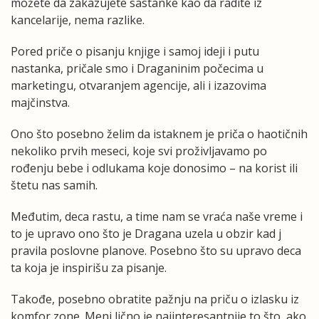
možete da zakazujete sastanke kao da radite iz
kancelarije, nema razlike.
Pored priče o pisanju knjige i samoj ideji i putu
nastanka, pričale smo i Draganinim počecima u
marketingu, otvaranjem agencije, ali i izazovima
majčinstva.
Ono što posebno želim da istaknem je priča o haotičnih
nekoliko prvih meseci, koje svi proživljavamo po
rođenju bebe i odlukama koje donosimo – na korist ili
štetu nas samih.
Međutim, deca rastu, a time nam se vraća naše vreme i
to je upravo ono što je Dragana uzela u obzir kad j
pravila poslovne planove. Posebno što su upravo deca
ta koja je inspirišu za pisanje.
Takođe, posebno obratite pažnju na priču o izlasku iz
komfor zone. Meni lično je najinteresantnije to što, ako